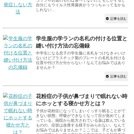
コップやお皿のものは食べてないけどもしかすると
自分にもウイルス性胃腸炎がうつっちゃってるかも
しれない...
記事を読む
学生服の学ランの名札の付ける位置と
縫い付け方法の忘備録
中学生になる息子の学生服に名札をつけなきゃいけ
ないけどプラスチック製のプレートの名札を付ける
位置や付け方が分からない！なんてお悩みではあり
ませんか？
記事を読む
花粉症の子供が鼻づまりで眠れない時
にホッとする寝かせ方とは？
子供が花粉症になってしまいぐっすり眠ることがで
きない状態。呼吸ができなくなって目が覚めてしま
っている。病院から処方されている薬は飲んでいる
ものの、症状は改善する様子がみられない。なんて
お悩みではありませんか？ここでは、子どもが鼻づ