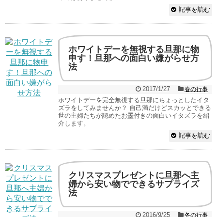
記事を読む
ホワイトデーを無視する旦那に物
申す！旦那への面白い嫌がらせ方
法
2017/1/27
春の行事
ホワイトデーを完全無視する旦那にちょっとしたイタ
ズラをしてみませんか？ 自己満だけどスカッとできる
世の主婦たちが認めたお墨付きの面白いイタズラを紹
介します。
記事を読む
クリスマスプレゼントに旦那へ主
婦から安い物でできるサプライズ
法
2016/9/25
冬の行事