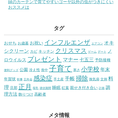
緑のカーテンで育てやすいゴーヤ以外の虫がつきにくい
おススメは
タグ
インフルエンザ
オキ
おせち
お祝い
お歳暮
エアコン
クリスマス
シクリーン
ノ
キッチン
カビ
ゲーム
デート
プレゼント
マナー
七五三
ロウイルス
予防接種
子育て
小学校
年末
公園
冷え性
喪中
寒さ
便利グッズ
感染症
掃除
手帳
料
年賀状
手土産
換気扇
文例
幹事
忘年会
正月
理
睡眠
調
親せき付き合い
旦那
紅葉
母乳
潜伏期間
計画
理方法
高齢者
飾りつけ
メタ情報