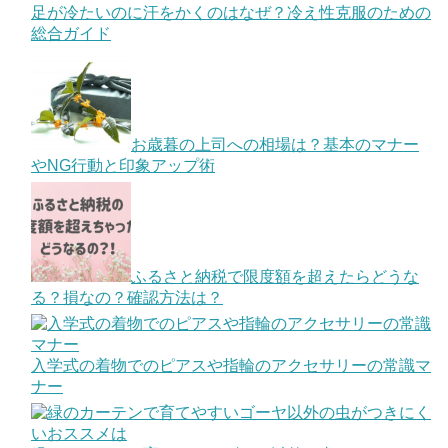
足が冷たいのに汗をかくのはなぜ？冷え性克服のための
総合ガイド
お歳暮の上司への相場は？基本のマナー
やNG行動と印象アップ術
ふるさと納税で限度額を超えたらどうな
る？損なの？確認方法は？
入学式の着物でのピアスや指輪のアクセサリーの常識マ
ナー