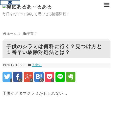
毎日をおトクに楽しく過ごせる情報満載！
ホーム
子育て
子供のシラミは何科に行く？見つけ方と
１番早い駆除対処法とは？
2017/10/20
子育て
0
0
子供がアタマジラミかもしれない…