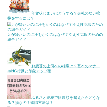
年賀状じまいはどうする？失礼のない挨
拶をするには？
足が冷たいのに汗をかくのはなぜ？冷え性克服のための
総合ガイド
お歳暮の上司への相場は？基本のマナー
やNG行動と印象アップ術
ふるさと納税で限度額を超えたらどうな
る？損なの？確認方法は？