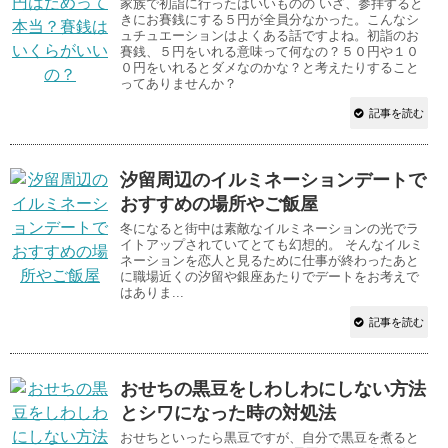
家族で初詣に行ったはいいものの いざ、参拝すると
きにお賽銭にする５円が全員分なかった。こんなシ
ュチュエーションはよくある話ですよね。初詣のお
賽銭、５円をいれる意味って何なの？５０円や１０
０円をいれるとダメなのかな？と考えたりすること
ってありませんか？
記事を読む
汐留周辺のイルミネーションデートで
おすすめの場所やご飯屋
冬になると街中は素敵なイルミネーションの光でラ
イトアップされていてとても幻想的。 そんなイルミ
ネーションを恋人と見るために仕事が終わったあと
に職場近くの汐留や銀座あたりでデートをお考えで
はありま...
記事を読む
おせちの黒豆をしわしわにしない方法
とシワになった時の対処法
おせちといったら黒豆ですが、自分で黒豆を煮ると