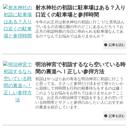
射水神社の初詣に駐車場はある？入り
口近くの駐車場と参拝時間
今年のお正月は射水神社の初詣に行こう!と意気込ん
でいるもの古城公園の中のどこにあるんだろう？お
正月の初詣時期の当日に停められる駐車場なんてあ
るの？なんてお悩みではありませんか？
記事を読む
明治神宮で初詣するなら空いている時
間の裏道へ！正しい参拝方法
初詣はやっぱりあの有名な明治神宮に初詣に行こう
と思ってる。ささっと参拝だけ済ませて帰りたいか
ら混雑して何時間も行列の順番待ちをするのは嫌！
このようなお悩みをお持ちではありませんか？ここ
では、お正月の明治神宮で初詣をするときの空いて
いる時間帯とサクッと参拝のみしたい人におすすめ
の裏道を紹介しています。
記事を読む