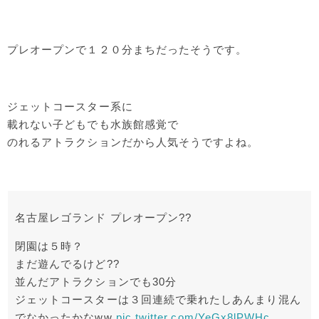
プレオープンで１２０分まちだったそうです。
ジェットコースター系に
載れない子どもでも水族館感覚で
のれるアトラクションだから人気そうですよね。
名古屋レゴランド プレオープン??
閉園は５時？
まだ遊んでるけど??
並んだアトラクションでも30分
ジェットコースターは３回連続で乗れたしあんまり混ん
でなかったかなww
pic.twitter.com/YeGx8lPWHc