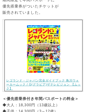
優先搭乗券がついたチケットが
販売されていました。
レゴランド・ジャパン完全ガイドブック 角川ウォ
ーカームック / G(グラビア)ザテレビジョン 【ムッ
ク】
＜優先搭乗券付き年間パスポートの料金＞
◆大人：18,300円（13歳以上）
◆子供：14,300円（3～12歳）