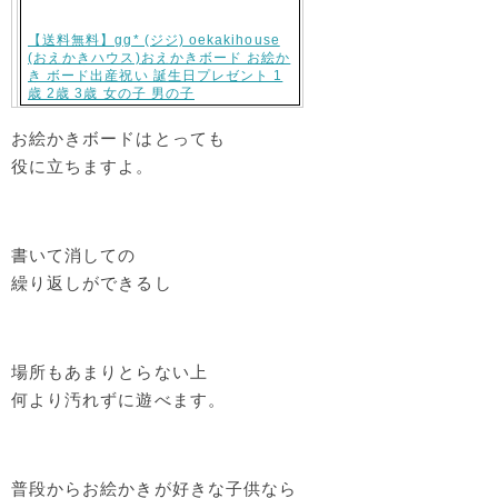
【送料無料】gg* (ジジ) oekakihouse
(おえかきハウス)おえかきボード お絵か
き ボード出産祝い 誕生日プレゼント 1
歳 2歳 3歳 女の子 男の子
お絵かきボードはとっても
役に立ちますよ。
書いて消しての
繰り返しができるし
場所もあまりとらない上
何より汚れずに遊べます。
普段からお絵かきが好きな子供なら